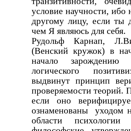
транзитивности, очев
условие научности, ибо 
другому лицу, если ты д
чем Я являюсь для себя.
Рудольф Карнап, Л.Ви
(Венский кружок) в на
начало зарождению 
логического позитив
выдвинут принцип вери
проверяемости теорий. 
если оно верифицируе
ознаменованы
уходом н
области психологии
философские утвержде