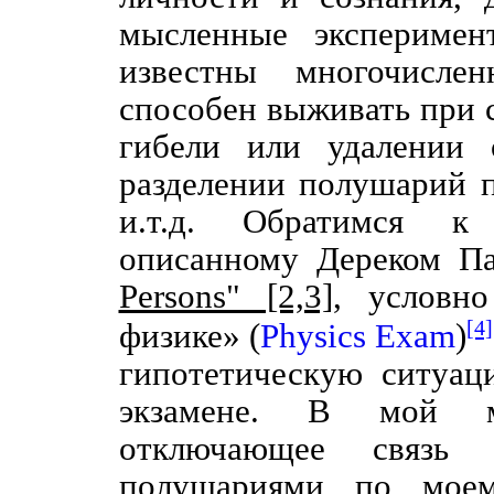
мысленные эксперимен
известны многочислен
способен выживать при 
гибели или удалении 
разделении полушарий п
и.т.д. Обратимся к 
описанному Дереком Па
Persons" [2,3]
, условн
[4]
физике» (
Physics
Exam
)
гипотетическую ситуац
экзамене. В мой мо
отключающее связ
полушариями по моем