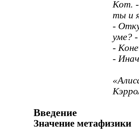
Кот. -
ты и я
- Отку
уме? -
- Коне
- Инач
«Алис
Кэрро
Введение
Значение метафизики