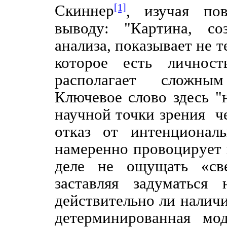
[1]
Скиннер
, изучая по
выводу: "Картина, со
анализа, показывает не т
которое есть личнос
располагает сложным
Ключевое слово здесь "
научной точки зрения
ч
отказ от интенционал
намеренно провоцирует 
деле не ощущать «све
заставляя задуматься
действительно ли налич
детерминированная мо