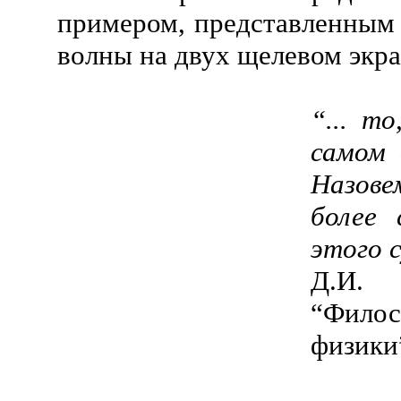
примером, представленным з
волны на двух щелевом экра
“... т
самом 
Назове
более 
этого с
Д.И.
“Фило
физики”