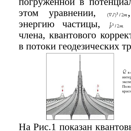
погруженной в потенци
этом уравнении,
энергию частицы,
члена, квантового корре
в потоки геодезических т
в 
инте
эксп
Поло
крас
На Рис.1 показан кванто