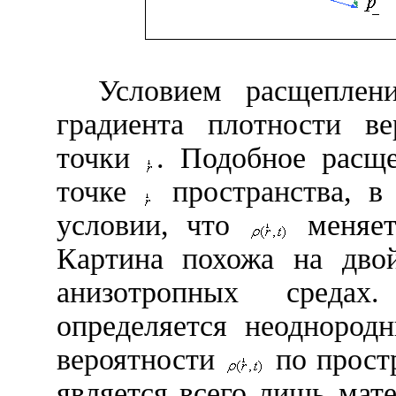
Условием расщеплен
градиента плотности в
точки
. Подобное расщ
точке
пространства, 
условии, что
меняе
Картина похожа на двой
анизотропных средах
определяется неоднород
вероятности
по прост
является всего лишь мат