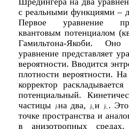
Шредингера на два уравнен
с реальными функциями – д
Первое уравнение пре
квантовым потенциалом (к
Гамильтона-Якоби. Оно
уравнение представляет ур
вероятности. Вводится энт
плотности вероятности. На
корректор раскладывается
потенциальный. Кинетиче
частицы
на два,
и
. Эт
точке пространства и анал
в анизотропных средах.