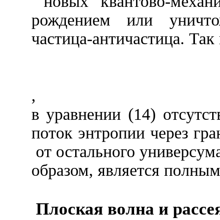
новых квантово-механ
рождением или уничто
частица-античастица. Так 
,
в уравнении (14) отсутс
поток энтропии через гр
от остального универсума
образом, является полным 
Плоская волна и рассе