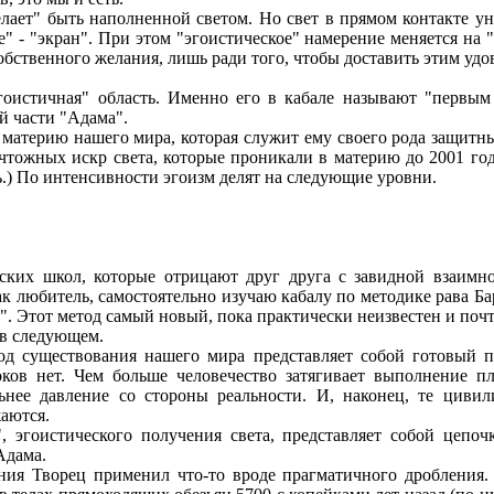
желает" быть наполненной светом. Но свет в прямом контакте у
е" - "экран". При этом "эгоистическое" намерение меняется на "
обственного желания, лишь ради того, чтобы доставить этим удо
эгоистичная" область. Именно его в кабале называют "первым
й части "Адама".
материю нашего мира, которая служит ему своего рода защитны
ичтожных искр света, которые проникали в материю до 2001 год
ть.) По интенсивности эгоизм делят на следующие уровни.
ских школ, которые отрицают друг друга с завидной взаимно
ак любитель, самостоятельно изучаю кабалу по методике рава Бар
й". Этот метод самый новый, пока практически неизвестен и поч
 в следующем.
од существования нашего мира представляет собой готовый 
оков нет. Чем больше человечество затягивает выполнение п
ее давление со стороны реальности. И, наконец, те цивил
аются.
, эгоистического получения света, представляет собой цепо
Адама.
ния Творец применил что-то вроде прагматичного дробления.