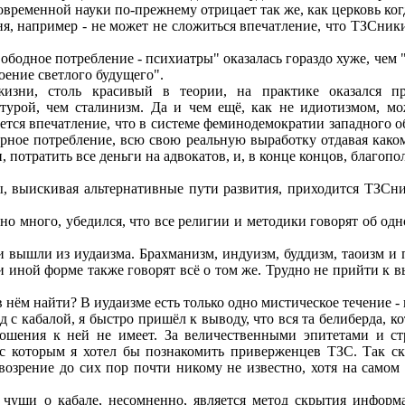
временной науки по-прежнему отрицает так же, как церковь когд
ня, например - не может не сложиться впечатление, что ТЗСник
свободное потребление - психиатры" оказалась гораздо хуже, че
оение светлого будущего".
изни, столь красивый в теории, на практике оказался пр
турой, чем сталинизм. Да и чем ещё, как не идиотизмом, мо
ется впечатление, что в системе феминодемократии западного о
рное потребление, всю свою реальную выработку отдавая како
, потратить все деньги на адвокатов, и, в конце концов, благопо
ы, выискивая альтернативные пути развития, приходится ТЗСни
о много, убедился, что все религии и методики говорят об одн
и вышли из иудаизма. Брахманизм, индуизм, буддизм, таоизм и 
ли иной форме также говорят всё о том же. Трудно не прийти к в
 нём найти? В иудаизме есть только одно мистическое течение - 
 с кабалой, я быстро пришёл к выводу, что вся та белиберда, 
ношения к ней не имеет. За величественными эпитетами и с
 которым я хотел бы познакомить приверженцев ТЗС. Так сказа
возрение до сих пор почти никому не известно, хотя на самом
 чуши о кабале, несомненно, является метод скрытия информ