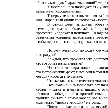
область, которую "здравомыслящий" мир со
У постороннего наблюдателя - у ме
науки не от хорошей жизни.
Теперь уже всем ясно, что связка "
или "моральный облик совчеловека - постр
В самом деле, западный образ ж
феминодемократия - более жёсткой дикта
профессии - адвокат и психиатр. Складыва
реальными усилиями зарабатывать иллюзо
чтобы перессориться-пересудиться со всеми
Потому, очевидно, по долгу служб
литературой.
Каждый, кто прочитал уже достаточн
кто говорить начал первым?
Известно, что авраамовские религи
это исторический факт; и все они в той и
методик кроется в иудаизме.
Что же такого мистического можно в
Познакомившись несколько лет назад
кабалы и даже в иудаизме, никакого от
абсолютно обыденный и простой смысл, с
принято считать в самой кабале, чьё миро
количество "просветляющих" методик.
Причиной распространения всякой