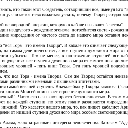
нать, кто такой этот Создатель, сотворивший всё, именуя Его 
ицу: считается невозможным узнать, почему Творец создал ми
кой первородной энергии, которую в кабале называют "светом".
дин из другого - рождение эгоизма, потребителя света - рождени
сание мироздания от чистого света до нашего мира оставил н
 "вся Тора - это имена Творца". В кабале это означает следующе
та, на самом деле ничего нет; а все ступени духовного мира 
ении субъекта. Тем не менее, в постижении ступеней все ка
ощущениях все ступени духовного мира от самого низа до чист
ловных уровней - пять книг Торы. Эти пять уровней поделё
нем.
ь, что вся Тора - имена Творца. Сам же Творец остаётся неиз
истами различными именами с пышными эпитетами.
ия самой высшей ступени. Вначале был у Творца замысел ("слово
 пяти книгах Моисей описывает строение духовного мира.
чный". Часто его называют просто бесконечностью. В этом мире
ует на каждой ступени, по этому плану развивается мироздан
 нижний. Что касается нашего мира, то, как пишет кабалист Ари,
тделен от низшей ступени духовного мира особым светонепрони
о Адама, мало затрагивает интересы человечества. Зато сам "Ад
, это мы и есть.