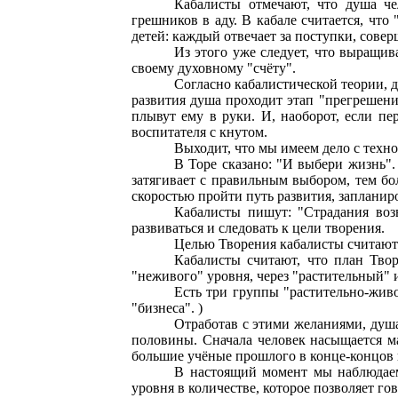
Кабалисты отмечают, что душа че
грешников в аду. В кабале считается, что
детей: каждый отвечает за поступки, сове
Из этого уже следует, что выращив
своему духовному "счёту".
Согласно кабалистической теории, д
развития душа проходит этап "прегрешени
плывут ему в руки. И, наоборот, если пе
воспитателя с кнутом.
Выходит, что мы имеем дело с техно
В Торе сказано: "И выбери жизнь".
затягивает с правильным выбором, тем бо
скоростью пройти путь развития, заплани
Кабалисты пишут: "Страдания возв
развиваться и следовать к цели творения.
Целью Творения кабалисты считают 
Кабалисты считают, что план Твор
"неживого" уровня, через "растительный" 
Есть три группы "растительно-живо
"бизнеса". )
Отработав с этими желаниями, душа
половины. Сначала человек насыщается м
большие учёные прошлого в конце-концов н
В настоящий момент мы наблюдаем
уровня в количестве, которое позволяет г