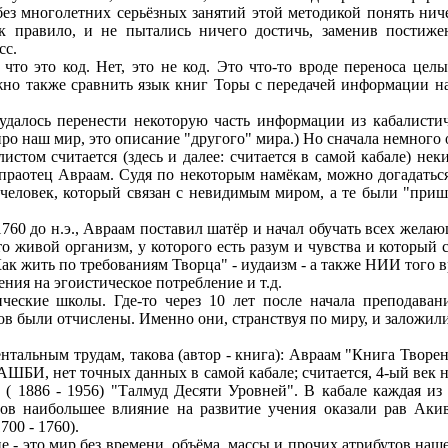
без многолетних серьёзных занятий этой методикой понять ни
ак правило, и не пытались ничего достичь, заменив постиже
сс.
 что это код. Нет, это не код. Это что-то вроде переноса це
но также сравнить язык книг Торы с передачей информации на
 удалось перенести некоторую часть информации из кабалистич
о наш мир, это описание "другого" мира.) Но сначала немного 
стом считается (здесь и далее: считается в самой кабале) не
 праотец Авраам. Судя по некоторым намёкам, можно догадаться
 человек, который связан с невидимым миром, а те были "прише
1760 до н.э., Авраам поставил шатёр и начал обучать всех жел
то живой организм, у которого есть разум и чувства и который 
Как жить по требованиям Творца" - иудаизм - а также НИИ того 
ния на эгоистическое потребление и т.д.
ческие школы. Где-то через 10 лет после начала преподава
ов были отчислены. Именно они, странствуя по миру, и заложили
нтальным трудам, такова (автор - книга): Авраам "Книга Творе
АШБИ, нет точных данных в самой кабале; считается, 4-ый век
 ( 1886 - 1956) "Талмуд Десяти Уровней". В кабале каждая из
ов наибольшее влияние на развитие учения оказали рав Акива
700 - 1760).
е - это мир без времени, объёма, массы и прочих атрибутов на