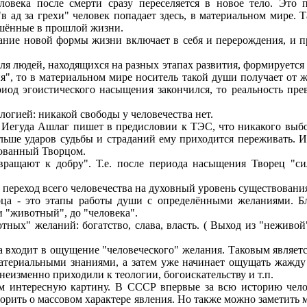
ловека после смерти сразу переселяется в новое тело. Это 
 "в ад за грехи" человек попадает здесь, в материальном мире.
ршённые в прошлой жизни.
ание новой формы жизни включает в себя и перерождения, и п
ля людей, находящихся на разных этапах развития, формируется 
я", то в материальном мире носитель такой души получает от ж
риод эгоистического насыщения закончился, то реальность пр
логией: никакой свободы у человечества нет.
 Иегуда Ашлаг пишет в предисловии к ТЭС, что никакого выбо
льше ударов судьбы и страданий ему приходится переживать. 
рованный Творцом.
ращают к добру". Т.е. после периода насыщения Творец "си
переход всего человечества на духовный уровень существовани
ца - это этапы работы души с определёнными желаниями. Бл
и "животный", до "человека".
тных" желаний: богатство, слава, власть. ( Выход из "неживой
 входит в ощущение "человеческого" желания. Таковым является
атериальными знаниями, а затем уже начинает ощущать жажду
еизменно приходили к теологии, богоискательству и т.п.
 интересную картину. В СССР впервые за всю историю челов
оворить о массовом характере явления. Но также можно заметить