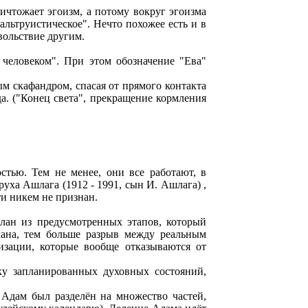
ничтожает эгоизм, а потому вокруг эгоизма
альтруистическое". Нечто похожее есть и в
вольствие другим.
 человеком". При этом обозначение "Ева"
м скафандром, спасая от прямого контакта
а. ("Конец света", прекращение кормления
стью. Тем не менее, они все работают, в
уха Ашлага (1912 - 1991, сын И. Ашлага) ,
ти никем не признан.
план из предусмотренных этапов, который
лана, тем больше разрыв между реальным
изации, которые вообще отказываются от
чку запланированных духовных состояний,
 Адам был разделён на множество частей,