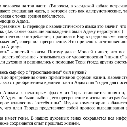
 человека на три части. (Впрочем, в хасидской кабале встреча
ет; смешанная часть, в которой есть как альтруистические, т
ловека с точки зрения кабалистов.
волюцию Адама.
брезанным. В переводе с кабалистического языка это значит, чт
ана. (Т.е. самые большие наслаждения были Адаму недоступны.)
гоистического потребления, проникла в Еву, в среднюю смешанн
отражения", совершил прегрешение. Это привело к исчезновению
ира Ацилут.
лоть" - чистый эгоизм. Потому далее Моисей пишет, что вс
делать обрезание - отказываться от удовлетворения "нижних" 
али духовно и развивались с помощью Торы (тогда других систе
м весь сыр-бор с "грехопадением" был нужен?
 до прегрешения очень примитивной формой жизни. Кабалисты 
только с приобретением крайней плоти Адам стал "годен для посе
а Ашлага к некоторым фразам из Торы становится понятно, 
. У Адама не было выбора, его прегрешение и изгнание из рая б
торое количество "отсебятины". Изучая комментарии кабалис
у, что план Творца представляет собой процесс выращивания
а имеет гены. В наших духовных генах сохраняется вся инф
также сохраняется опыт прошлых жизней.