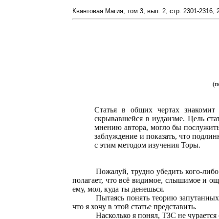
Квантовая Магия, том 3, вып. 2, стр. 2301-2316, 
(п
Статья в общих чертах знакомит 
скрывавшейся в иудаизме. Цель ста
мнению автора, могло бы послужить
заблуждение и показать, что подлин
с этим методом изучения Торы.
Пожалуй, трудно убедить кого-либо
полагает, что всё видимое, слышимое и ощ
ему, мол, куда ты денешься.
Пытаясь понять теорию запутанных 
что я хочу в этой статье представить.
Насколько я понял, ТЗС не чурается