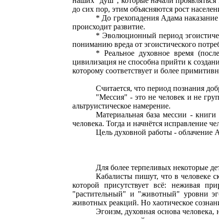
наших "душ", которые начали проявляться 
до сих пор, этим объясняются рост населен
*
До грехопадения Адама наказание с
происходит развитие.
*
Эволюционный период эгоистическ
пониманию вреда от эгоистического потреб
*
Реальное духовное время (после
цивилизация не способна прийти к создани
которому соответствует и более примитивн
Считается, что период познания доб
"Мессия" - это не человек и не гру
альтруистическое намерение.
Материальная база мессии - книги 
человека. Тогда и начнётся исправление че
Цель духовной работы - облачение А
Для более терпеливых некоторые де
Кабалисты пишут, что в человеке ск
которой присутствует всё: неживая пр
"растительный" и "животный" уровни эг
животных реакций. Но хаотическое сознание
Эгоизм, духовная основа человека, 