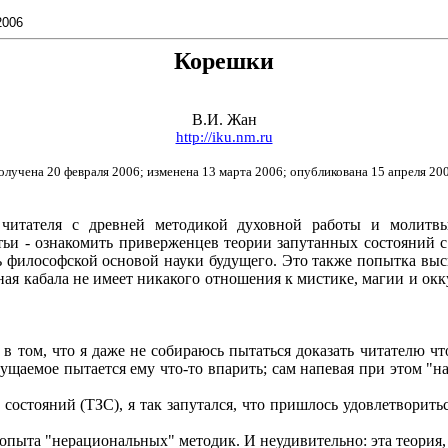
2006
Корешки
В.И. Жан
http://iku.nm.ru
олучена 20 февраля 2006; изменена 13 марта 2006; опубликована 15 апреля 20
читателя с древней методикой духовной работы и молитвы
тьи - ознакомить приверженцев теории запутанных состояний с
 философской основой науки будущего. Это также попытка выс
ная кабала не имеет никакого отношения к мистике, магии и ок
 в том, что я даже не собираюсь пытаться доказать читателю ч
ущаемое пытается ему что-то впарить; сам напевая при этом "нас
состояний (ТЗС), я так запутался, что пришлось удовлетворит
 опыта "нерациональных" методик. И неудивительно: эта теория,