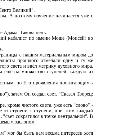
"Некто Великий".
ры. А поэтому изучение начинается уже с
е Адама. Такова цепь.
екий кабалист по имени Моше (Моисей) во
е.
от границы с нашим материальным миром до
балисты прошлого отмечали одну и ту же
ого света и ввёл метрику духовного мира.
ны ещё на множество ступеней, каждую из
вестным, но Его проявления постигающим -
"), затем Он создал свет. "Сказал Творец:
, кроме чистого света, уже есть "слово" -
ие от ступени к ступени, при этом каждый
 "свет сократился в точке центральной". В
цаемым заслоном.
ам" мог бы быть нам весьма интересен хотя