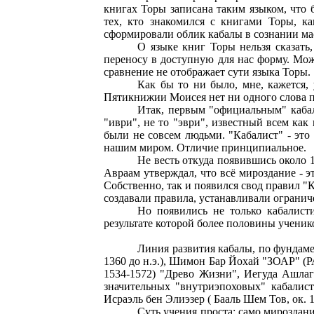
книгах Торы записана таким языком, что 
тех, кто знакомился с книгами Торы, к
сформировали облик кабалы в сознании ма
О языке книг Торы нельзя сказать,
переносу в доступную для нас форму. Мож
сравнение не отображает сути языка Торы.
Как бы то ни было, мне, кажется,
Пятикнижии Моисея нет ни одного слова пр
Итак, первым "официальным" кабали
"иври", не то "эври", известный всем как
были не совсем людьми. "Кабалист" - это
нашим миром. Отличие принципиальное.
Не весть откуда появившись около 
Авраам утверждал, что всё мироздание - э
Собственно, так и появился свод правил "
создавали правила, устанавливали ограниче
Но появились не только кабалисти
результате которой более половины ученик
Линия развития кабалы, по фундаме
1360 до н.э.), Шимон Бар Йохай "ЗОАР" (Р
1534-1572) "Древо Жизни", Иегуда Ашлаг
значительных "внутриэпоховых" кабалист
Исраэль бен Элиэзер ( Бааль Шем Тов, ок. 1
Суть учения проста: само мироздани