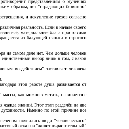
противоречит представлениям о мучениях
 Таким образом, нет "страдающих безвинно"
регрешения, и искупление грехов согласно
различная реальность. Если в начале своего
изни всё, материальные блага просто сами
евращается из балующей няньки в строгого
ра на самом деле нет. Чем дольше человек
И единственный выбор лишь в том, с какой
ловым воздействием" заставляет человека
я.
агодаря этой работе душа развивается от
" массы, как можно заметить, начинается с
 жажда знаний. Этот этап разделён на две
 духовности. Именно по этой причине все
ечества появились люди "человеческого"
 массовый откат на "животно-растительный"