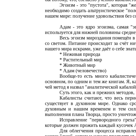
Эгоизм - это "пустота", которая "
необходимо создать альтруистическое "пол
нашем мире: получение удовольствия без с
Адам - это ядро эгоизма, самая "
используется для нижней половины средне
Весь эгоизм мироздания помещён в 
со светом. Питание происходит за счёт н
нашего мира искрами, уже даёт о себе зна
*
Неживая природа
*
Растительный мир
*
Животный мир
*
Адам (человечество)
Вообще-то есть много кабалистиче
основном, по одним и тем же книгам. Я, к
чей метод я назвал "аналитической кабало
Суть этого, как и прежних методов,
Кабалисты считают, что весь пери
существует в духовном мире. Однако ср
духовным и нашим временем и тем сильн
выполнения плана Творца, просто уничтож
Исправление "первородного греха"
которые должен прожить каждый кусочек 
Для облегчения процесса исправле