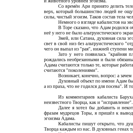
и животного уровней эгоизма.
Со времён Ари принято делить тело
верх, который большинство людей не ощуща
силы, чистый эгоизм. Таков состав тела че
Немного о взгляде кабалистов на э
В Торе сказано, что Адам родился о
неё у него не было альтруистического экр
Змей, или Сатана, духовная сила э
свет в свой низ без альтруистического "
чего он выпал из "рая", нижней ступени м
Зато у него появилась "крайняя п
рождались необрезанными и были обязаны 
Адама считаются только те, которые работ
считаются "поколениями".
Возникает, конечно, вопрос: а заче
Духовный объект по имени Адам был
а из праха, что не годился для посева". И 
Из комментариев кабалиста Барух
неизвестного Творца, как и "исправление"
Далее я хотел бы добавить и неко
фразам мудрецов Торы, я пришёл к вывод
эгоизма Адама.
Кабалисты пишут открыто, что душ
Творца каждым из нас. В духовных генах 