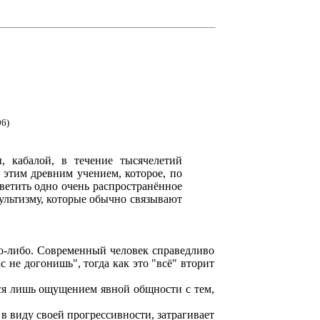
06)
, кабалой, в течение тысячелетий
 этим древним учением, которое, по
ветить одно очень распространённое
культизму, которые обычно связывают
то-либо. Современный человек справедливо
 не догонишь", тогда как это "всё" вторит
ься лишь ощущением явной общности с тем,
 в виду своей прогрессивности, затрагивает