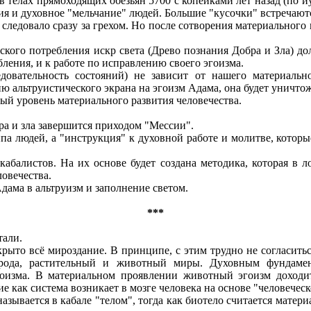
в телах прямоходящих обезьян 5700 с копейками лет назад (по 
ия и духовное "мельчание" людей. Большие "кусочки" встречаютс
ледовало сразу за грехом. Но после сотворения материального м
ого потребления искр света (Древо познания Добра и Зла) до
ления, и к работе по исправлению своего эгоизма.
довательность состояний) не зависит от нашего материальн
ю альтруистического экрана на эгоизм Адама, она будет уничтож
ый уровень материального развития человечества.
ра и зла завершится приходом "Мессии".
ппа людей, а "инструкция" к духовной работе и молитве, которы
кабалистов. На их основе будет создана методика, которая в 
ловечества.
дама в альтруизм и заполнение светом.
***
тали.
рыто всё мироздание. В принципе, с этим трудно не согласиться
ирода, растительный и животный миры. Духовным фундаме
оизма. В материальном проявлении животный эгоизм доходит 
 как система возникает в мозге человека на основе "человеческ
называется в кабале "телом", тогда как биотело считается мате