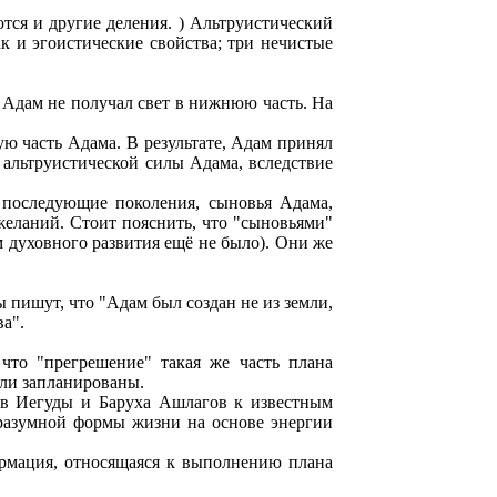
ются и другие деления. ) Альтруистический
ак и эгоистические свойства; три нечистые
о Адам не получал свет в нижнюю часть. На
ую часть Адама. В результате, Адам принял
 альтруистической силы Адама, вследствие
е последующие поколения, сыновья Адама,
желаний. Стоит пояснить, что "сыновьями"
м духовного развития ещё не было). Они же
пишут, что "Адам был создан не из земли,
ва".
что "прегрешение" такая же часть плана
ыли запланированы.
тов Иегуды и Баруха Ашлагов к известным
 разумной формы жизни на основе энергии
ормация, относящаяся к выполнению плана