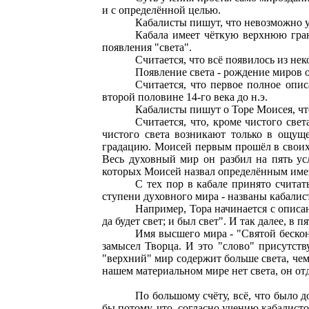
и с определённой целью.
Кабалисты пишут, что невозможно уз
Кабала имеет чёткую верхнюю гран
появления "света".
Считается, что всё появилось из не
Появление света - рождение миров о
Считается, что первое полное опи
второй половине 14-го века до н.э.
Кабалисты пишут о Торе Моисея, что
Считается, что, кроме чистого све
чистого света возникают только в ощущ
градацию. Моисей первым прошёл в своих 
Весь духовный мир он разбил на пять ус
которых Моисей назвал определённым име
С тех пор в кабале принято считат
ступени духовного мира - названы кабал
Например, Тора начинается с описан
да будет свет; и был свет". И так далее, в
Имя высшего мира - "Святой бесконе
замысел Творца. И это "слово" присутств
"верхний" мир содержит больше света, чем
нашем материальном мире нет света, он о
По большому счёту, всё, что было д
бы потому, что, согласно учению кабалистов