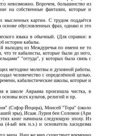
чего невозможно. Впрочем, большинство из
ние на собственные фантазии, которые и
лых мысленных картин. С трудом поддаётся
 основе обусловленных фраз, однако и это
еского языка в обычный. (Для справки: в
об истории кабалы.
кий выходец из Междуречья по имени не то
, что те кабалисты, которые были до него,
льцами" "оттуда", у которых была связь с
ающих методике молитвы и духовной работы.
создал человечество с определённой целью.
времени, кабалистические школы, которые и
ния в школе Авраама произошла чистка, в
 основы всех культов, религий и пр.
ния" (Сэфэр Йецира), Моисей "Тора" (около
 нашей эры), Исаак Лурия бен Соломон (Ари
 этих книг начинала следующую эпоху. Из
 (4-ый век н.э.) и основатель хасидизма
шего мира. Наш же мир существует временно