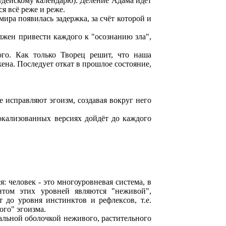
иудейскому календарю). Деление Адама идёт
я всё реже и реже.
ира появилась задержка, за счёт которой и
лжен привести каждого к "осознанию зла",
ого. Как только Творец решит, что наша
ена. Последует откат в прошлое состояние,
е исправляют эгоизм, создавая вокруг него
локализованных версиях дойдёт до каждого
: человек - это многоуровневая система, в
нтом этих уровней являются "неживой",
до уровня инстинктов и рефлексов, т.е.
ого" эгоизма.
риальной оболочкой неживого, растительного