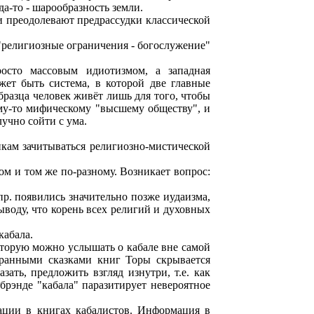
а-то - шарообразность земли.
и преодолевают предрассудки классической
м "религиозные ограничения - богослужение"
осто массовым идиотизмом, а западная
жет быть система, в которой две главные
бразца человек живёт лишь для того, чтобы
му-то мифическому "высшему обществу", и
лучно сойти с ума.
кам зачитываться религиозно-мистической
ом и том же по-разному. Возникает вопрос:
пр. появились значительно позже иудаизма,
ыводу, что корень всех религий и духовных
кабала.
которую можно услышать о кабале вне самой
транными сказками книг Торы скрывается
ть, предложить взгляд изнутри, т.е. как
 брэнде "кабала" паразитирует невероятное
ации в книгах кабалистов. Информация в