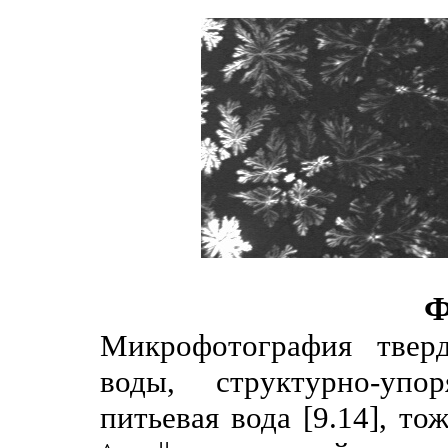
Ф
Микрофотография твер
воды, структурно-упо
питьевая вода [9.14], то