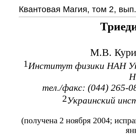
Квантовая Магия, том 2, вып.
Триед
М.В. Кури
1
Институт физики НАН Ук
Н
тел./факс: (044) 265-
2
Украинский инст
(получена 2 ноября 2004; испра
ян