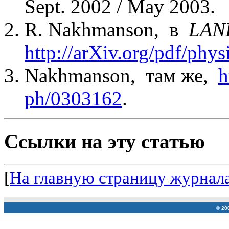
Sept. 2002 / May 2003.
R. Nakhmanson,
в
LANL
http://arXiv.org/pdf/phy
Nakhmanson
,
там же,
h
ph
/0303162
.
Ссылки на эту статью
[
На главную страницу журнал
© 20